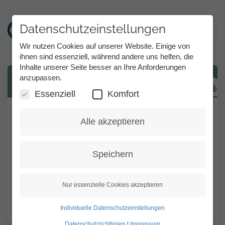
Datenschutzeinstellungen
Toggl
Wir nutzen Cookies auf unserer Website. Einige von
ihnen sind essenziell, während andere uns helfen, die
Inhalte unserer Seite besser an Ihre Anforderungen
Direkt
anzupassen.
Wo finde ich die MMX Software?
zum
Inhalt
Essenziell
Komfort
Sie finden die Software für verschiedene
Alle akzeptieren
Endgeräte hier:
https://www.tess-kom.de/client-download
Speichern
Dieser Eintrag war hilfreich für mich
Nur essenzielle Cookies akzeptieren
Nicht hilfreich
Individuelle Datenschutzeinstellungen
Datenschutzrichtlinien
|
Impressum