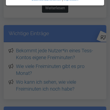
Weiterlesen
über Ab wann werden die 
Wichtige Einträge
Bekommt jede Nutzer*in eines Tess-
Kontos eigene Freiminuten?
Wie viele Freiminuten gibt es pro
Monat?
Wo kann ich sehen, wie viele
Freiminuten ich noch habe?