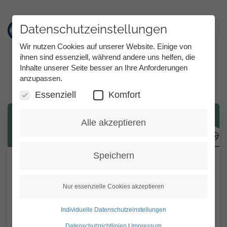
Datenschutzeinstellungen
Toggl
Wir nutzen Cookies auf unserer Website. Einige von
ihnen sind essenziell, während andere uns helfen, die
Inhalte unserer Seite besser an Ihre Anforderungen
Freiminuten
Direkt
anzupassen.
zum
Inhalt
Essenziell
Komfort
Ab wann werden die Freiminuten
Alle akzeptieren
gezählt?
Speichern
Sobald Sie mit den Dolmetscher*innen
verbunden sind, werden die Freiminuten
Nur essenzielle Cookies akzeptieren
heruntergezählt. Nach Aufbrauchen der
Freiminuten, zahlen Sie 0,14 € pro Minute.
Individuelle Datenschutzeinstellungen
Datenschutzrichtlinien
|
Impressum