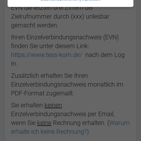
EVN die letzten drei Ziffern der
Zielrufnummer durch (xxx) unlesbar
gemacht werden.
Ihren Einzelverbindungsnachweis (EVN)
finden Sie unter diesem Link:
https://www.tess-kom.de/
nach dem Log
In.
Zusätzlich erhalten Sie Ihren
Einzelverbindungsnachweis monatlich im
PDF-Format zugemailt.
Sie erhalten
keinen
Einzelverbindungsnachweis per Email,
wenn Sie
keine
Rechnung erhalten. (
Warum
erhalte ich keine Rechnung?)