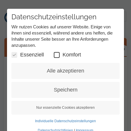
Datenschutzeinstellungen
Toggl
Wir nutzen Cookies auf unserer Website. Einige von
ihnen sind essenziell, während andere uns helfen, die
Inhalte unserer Seite besser an Ihre Anforderungen
Direkt
anzupassen.
Einzelverbindungsnachweis
zum
Inhalt
Essenziell
Komfort
Der Einzelverbindungsnachweis (EVN) zeigt
Alle akzeptieren
Ihre Telefonate der letzten 80 Tage.
Hier können Sie sehen, wann Sie telefoniert
Speichern
haben, wie lange das Telefonat dauerte und
was Sie dafür bezahlen müssen.
Nur essenzielle Cookies akzeptieren
Der EVN ist nur sichtbar, wenn er von Ihnen
in „Meine Daten“ nicht ausgeschaltet wurde.
Individuelle Datenschutzeinstellungen
Sie können auch auswählen, ob in Ihrem
Datenschutzrichtlinien
|
Impressum