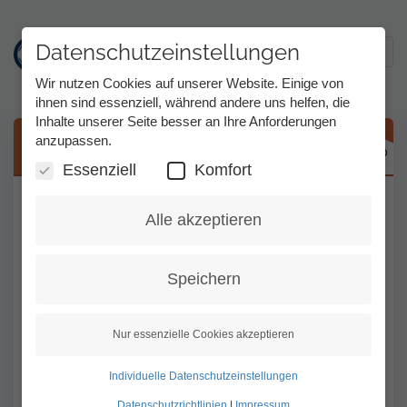
Datenschutzeinstellungen
Toggl
Wir nutzen Cookies auf unserer Website. Einige von
ihnen sind essenziell, während andere uns helfen, die
Inhalte unserer Seite besser an Ihre Anforderungen
Direkt
anzupassen.
Kennwort/ Benutzernamen vergessen
zum
Inhalt
Essenziell
Komfort
Öffnen Sie bitte die Tess-Startseite:
Alle akzeptieren
https://www.tess-kom.de/homepage.
Klicken Sie auf "Logindaten vergessen".
Speichern
Geben Sie Ihre Email-Adresse ein.
Klicken Sie auf "Abschicken". Folgen Sie den
Nur essenzielle Cookies akzeptieren
Anweisungen.
Individuelle Datenschutzeinstellungen
Sie erhalten von unserem System eine
Datenschutzrichtlinien
|
Impressum