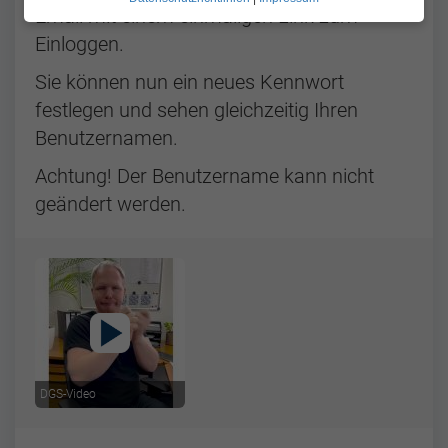
Email mit einem einmaligen Link zum
Einloggen.
Sie können nun ein neues Kennwort
festlegen und sehen gleichzeitig Ihren
Benutzernamen.
Achtung! Der Benutzername kann nicht
geändert werden.
DGS-Video