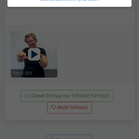
berufliche Nutzung
Film in DGS
Dieser Eintrag war hilfreich für mich
Nicht hilfreich