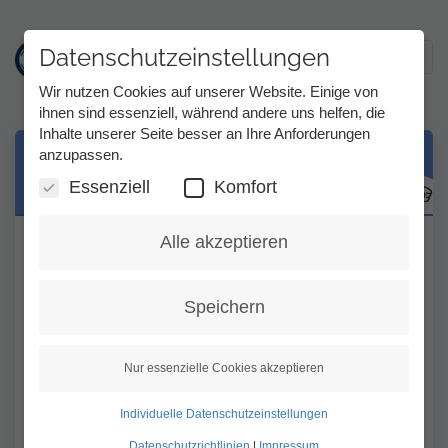
Datenschutzeinstellungen
Toggl
Wir nutzen Cookies auf unserer Website. Einige von
ihnen sind essenziell, während andere uns helfen, die
Inhalte unserer Seite besser an Ihre Anforderungen
Direkt
anzupassen.
Berufliches Konto: Wer zahlt die
zum
Gebühren?
Inhalt
Essenziell
Komfort
Alle akzeptieren
Die Tess-Gesprächsgebühren für berufliche
Telefonate zahlt der Tess-Kunde. Egal, ob
er angerufen wird oder selbst jemanden
Speichern
anruft.
Die Kosten für berufliche Telefonate können
Nur essenzielle Cookies akzeptieren
vom Integrationsamt/Arbeitgeber
Individuelle Datenschutzeinstellungen
übernommen werden.
Kostenübernahme
Datenschutzrichtlinien
|
Impressum