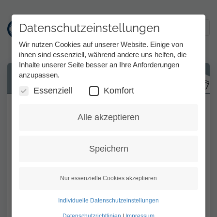
Datenschutzeinstellungen
Toggl
Wir nutzen Cookies auf unserer Website. Einige von
ihnen sind essenziell, während andere uns helfen, die
Inhalte unserer Seite besser an Ihre Anforderungen
Direkt
anzupassen.
Eingehender Anruf beim Webclient
zum
Inhalt
Essenziell
Komfort
Nach Ihrem Log In im MMX WebTC
Alle akzeptieren
(Webclient) werden Sie vom Webbrowser
aufgefordert, Benachrichtigungen der
Speichern
Website zu erlauben. Wenn Sie
Benachrichtigungen erlauben, erscheint ein
Infofenster unten rechts, wenn Sie von Tess
Nur essenzielle Cookies akzeptieren
angerufen werden. Auch dann, wenn Sie
Individuelle Datenschutzeinstellungen
den Webbrowser nur im Hintergrund
Datenschutzrichtlinien
|
Impressum