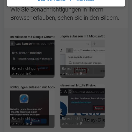
geöffnet haben.
Wie Sie Benachrichtigungen in Ihrem
Browser erlauben, sehen Sie in den Bildern.
Benachrichtigung
Benachrichtigung
erlauben inCh ...
erlauben in E ...
Benachrichtigung
Benachrichtigung
erlauben in S ...
erlauben in F ...