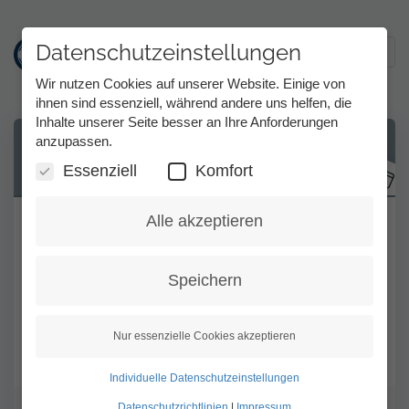
Datenschutzeinstellungen
Toggl
Wir nutzen Cookies auf unserer Website. Einige von
ihnen sind essenziell, während andere uns helfen, die
Inhalte unserer Seite besser an Ihre Anforderungen
Direkt
anzupassen.
Audio ein- oder ausstellen im
zum
Webclient
Inhalt
Essenziell
Komfort
Alle akzeptieren
Wenn Sie Voice Carry Over - Selbst
Sprechen im MMX WebTC (Webclient)
nutzen möchten, müssen sie die
Speichern
Audioeinstellungen einstellen. Wenn Sie kein
Audio nutzen möchten, stellen Sie Audio
Nur essenzielle Cookies akzeptieren
aus. Siehe Bild.
Individuelle Datenschutzeinstellungen
Datenschutzrichtlinien
|
Impressum