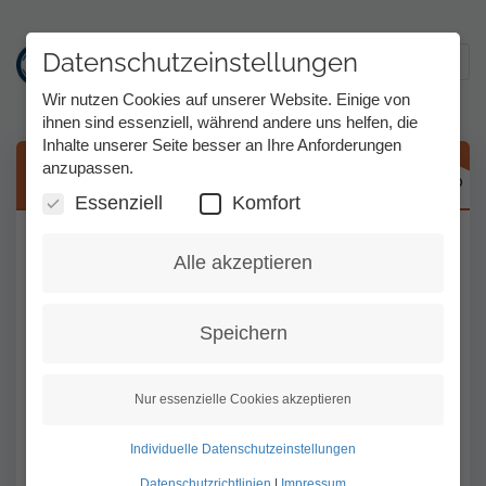
Datenschutzeinstellungen
Toggl
Wir nutzen Cookies auf unserer Website. Einige von
ihnen sind essenziell, während andere uns helfen, die
Inhalte unserer Seite besser an Ihre Anforderungen
Direkt
anzupassen.
Kündigung
zum
Inhalt
Essenziell
Komfort
Sie können Tess jederzeit zum Ende des
Alle akzeptieren
Monats kündigen.
Kündigen Sie Ihr Tess-Konto über die
Speichern
Homepage.
Gehen Sie zum Login-Bereich auf der
Nur essenzielle Cookies akzeptieren
Homepage.
https://www.tess-kom.de/homepage/
Individuelle Datenschutzeinstellungen
Datenschutzrichtlinien
|
Impressum