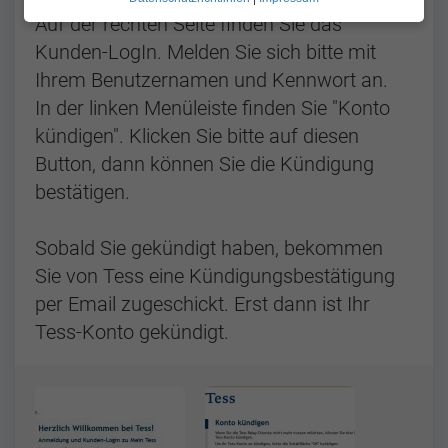
Auf der rechten Seite finden Sie das
Kunden-LogIn. Melden Sie sich bitte mit
Ihrem Benutzernamen und Kennwort an.
In der linken Menüleiste finden Sie "Konto
kündigen". Klicken Sie bitte auf diesen
Button, dann können Sie die Kündigung
bestätigen.
Sobald Sie gekündigt haben, bekommen
Sie von Tess eine Kündigungsbestätigung
per Email zugeschickt. Erst dann ist Ihr
Tess-Konto gekündigt.