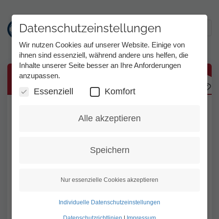
Datenschutzeinstellungen
Toggl
Wir nutzen Cookies auf unserer Website. Einige von
ihnen sind essenziell, während andere uns helfen, die
Inhalte unserer Seite besser an Ihre Anforderungen
Direkt
anzupassen.
Was ist Ferndolmetschen?
zum
Inhalt
Essenziell
Komfort
Ferndolmetschen bedeutet, dass sich die
Alle akzeptieren
hörgeschädigten und die hörenden
Gesprächspartner*innen in einem Raum
Speichern
befinden. Die Dolmetscher*innen befinden
sich nicht im selben Raum. Sie werden
angerufen und "aus der Ferne"
Nur essenzielle Cookies akzeptieren
zugeschaltet.
Individuelle Datenschutzeinstellungen
Beispiele:
Datenschutzrichtlinien
|
Impressum