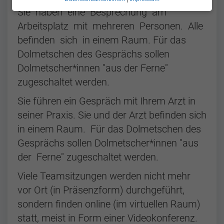
Sie haben eine Besprechung am
Arbeitsplatz mit mehreren Personen. Alle
befinden sich in einem Raum. Für das
Dolmetschen des Gesprächs sollen
Dolmetscher*innen "aus der Ferne"
zugeschaltet werden.
Sie führen ein Gespräch mit Ihrem Arzt in
seiner Praxis. Sie und der Arzt befinden sich
in einem Raum. Für das Dolmetschen des
Gesprächs sollen Dolmetscher*innen "aus
der Ferne" zugeschaltet werden.
Viele Teamsitzungen werden nicht mehr
vor Ort (in Präsenzform) durchgeführt,
sondern finden online (im virtuellen Raum)
statt, meist in Form einer Videokonferenz.