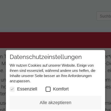
Datenschutzeinstellungen
ein Telefonat dauern darf. Unsere Tess-Dolmetscher
Minuten (bei Telefonkonferenzen über den Relay-Di
Wir nutzen Cookies auf unserer Website. Einige von
se. Diese Pause wird nicht immer genommen bzw. ei
ihnen sind essenziell, während andere uns helfen, die
Inhalte unserer Seite besser an Ihre Anforderungen
n unsere Dolmetscher*innen unter anderem von d
anzupassen.
e hohe ununterbrochene Konzentration. Manche Ges
Essenziell
Komfort
ter.
Alle akzeptieren
use nehmen, werden Sie darüber rechtzeitig informie
it einem anderen Dolmetscher fortzusetzen. Sie hab