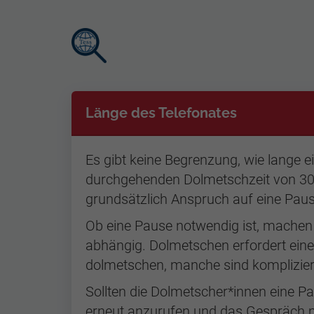
Direkt
Länge des Telefonates
zum
Inhalt
Es gibt keine Begrenzung, wie lange 
durchgehenden Dolmetschzeit von 30 
grundsätzlich Anspruch auf eine Pau
Ob eine Pause notwendig ist, mache
abhängig. Dolmetschen erfordert ein
dolmetschen, manche sind komplizier
Sollten die Dolmetscher*innen eine Pa
erneut anzurufen und das Gespräch m