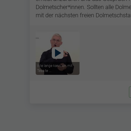
Dolmetscher*innen. Sollten alle Dolm
mit der nächsten freien Dolmetschsta
Wie lange kann ich mit
Tess te ...