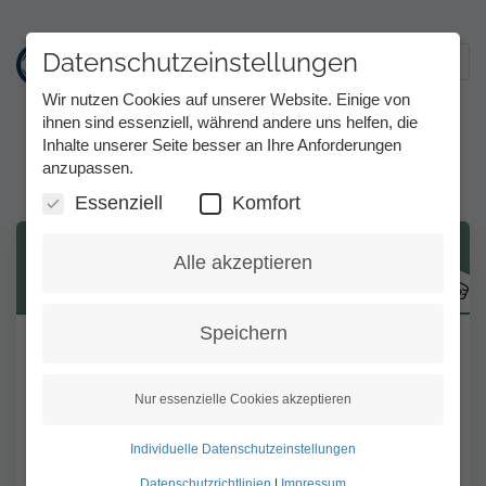
Datenschutzeinstellungen
Toggl
Wir nutzen Cookies auf unserer Website. Einige von
ihnen sind essenziell, während andere uns helfen, die
Inhalte unserer Seite besser an Ihre Anforderungen
Beruflicher Sondertarif
Direkt
anzupassen.
zum
Inhalt
Essenziell
Komfort
Anmeldung zum beruflichen
Alle akzeptieren
Sondertarif
Speichern
Die Anmeldung zum beruflichen Sondertarif
erfolgt hier:
https://www.tess-
Nur essenzielle Cookies akzeptieren
kom.de/registration/new/working?bkl
Individuelle Datenschutzeinstellungen
Datenschutzrichtlinien
|
Impressum