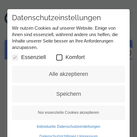
Datenschutzeinstellungen
Toggl
Wir nutzen Cookies auf unserer Website. Einige von
ihnen sind essenziell, während andere uns helfen, die
Inhalte unserer Seite besser an Ihre Anforderungen
Direkt
anzupassen.
Was ist Tess?
zum
Inhalt
Essenziell
Komfort
Tess ist ein Telefondolmetschdienst.
Alle akzeptieren
Hörgeschädigte Menschen können auf 2
Arten mit Hörenden telefonieren:
Speichern
In Gebärdensprache mit TeSign oder in
Schriftsprache mit TeScript. In beiden
Nur essenzielle Cookies akzeptieren
Fällen können hörgeschädigte Menschen
auch selbst sprechen, wenn sie wollen.
Individuelle Datenschutzeinstellungen
Datenschutzrichtlinien
|
Impressum