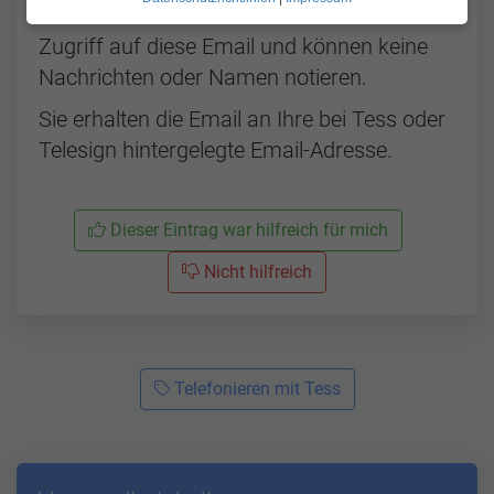
Die Dolmetscher*innen haben keinen
Zugriff auf diese Email und können keine
Nachrichten oder Namen notieren.
Sie erhalten die Email an Ihre bei Tess oder
Telesign hintergelegte Email-Adresse.
Dieser Eintrag war hilfreich für mich
Nicht hilfreich
Telefonieren mit Tess