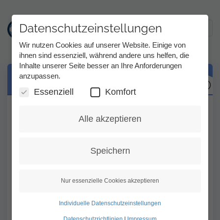
Datenschutzeinstellungen
Toggl
Wir nutzen Cookies auf unserer Website. Einige von
ihnen sind essenziell, während andere uns helfen, die
Inhalte unserer Seite besser an Ihre Anforderungen
Direkt
anzupassen.
Anrufe in Abwesenheit
zum
Inhalt
Essenziell
Komfort
Wenn Sie einen Anruf verpasst haben,
Alle akzeptieren
erhalten Sie eine Email über einen Anruf in
Abwesenheit.
Speichern
Wenn der Anrufer seine Rufnummer mit
seinem Telefon übermittelt, wird diese auch
Nur essenzielle Cookies akzeptieren
in der Email aufgeführt. Der Name des
Anrufers kann nicht angezeigt werden, da
Individuelle Datenschutzeinstellungen
dieser nicht automatisch übermittelt wird.
Datenschutzrichtlinien
|
Impressum