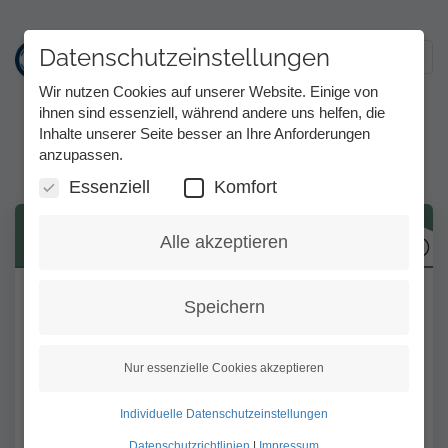
Datenschutzeinstellungen
Toggl
Wir nutzen Cookies auf unserer Website. Einige von
ihnen sind essenziell, während andere uns helfen, die
Inhalte unserer Seite besser an Ihre Anforderungen
Telefonieren mit Tess
Direkt
anzupassen.
zum
Inhalt
Essenziell
Komfort
Vollmacht
Alle akzeptieren
Wenn Tess ein vertrauliches Gespräch z. B.
Speichern
mit einem Arzt oder einer Rechtsanwältin
dolmetschen soll, dann können Sie ihnen
Nur essenzielle Cookies akzeptieren
eine Vollmacht zusenden. Damit
bevollmächtigen Sie Tess, telefonische
Individuelle Datenschutzeinstellungen
Gesprächsinhalte für Sie zu vermitteln. Die
Datenschutzrichtlinien
|
Impressum