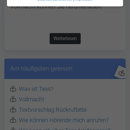
Vollmacht können Sie herunterladen.
Weiterlesen
über Vollmacht
Am häufigsten gelesen
Was ist Tess?
Vollmacht
Textvorschlag Rückrufbitte
Wie können Hörende mich anrufen?