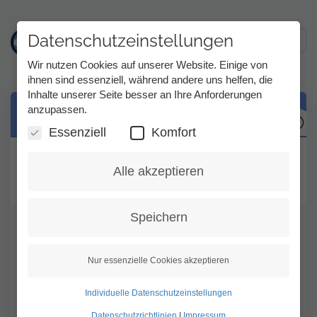
Datenschutzeinstellungen
Toggl
Wir nutzen Cookies auf unserer Website. Einige von
ihnen sind essenziell, während andere uns helfen, die
Inhalte unserer Seite besser an Ihre Anforderungen
Direkt
anzupassen.
Begriffe beim Telefonieren
zum
Inhalt
Essenziell
Komfort
Im Film finden Sie die wichtigsten Begriffe
Alle akzeptieren
erklärt.
Speichern
Nur essenzielle Cookies akzeptieren
Individuelle Datenschutzeinstellungen
Begriffe beim Telefonieren
Datenschutzrichtlinien
|
Impressum