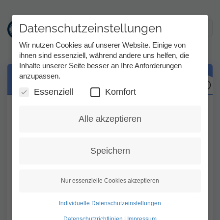
Datenschutzeinstellungen
Toggl
Wir nutzen Cookies auf unserer Website. Einige von
ihnen sind essenziell, während andere uns helfen, die
Inhalte unserer Seite besser an Ihre Anforderungen
Direkt
anzupassen.
Tipps zum Telefonieren
zum
Inhalt
Essenziell
Komfort
Im Film finden Sie einige Tipps zum
Alle akzeptieren
Telefonieren über Tess.
Wenn Sie über TeScript telefonieren, setzen
Speichern
Sie bitte Zeichen nach Ihrem geschriebenen
Text, z. B. ** oder -- und drücken Sie Enter.
Nur essenzielle Cookies akzeptieren
Dann wissen die Schriftdolmetscher*innen,
wann Ihr Text beendet ist und Ihr hörender
Individuelle Datenschutzeinstellungen
Gesprächspartner antworten kann.
Datenschutzrichtlinien
|
Impressum