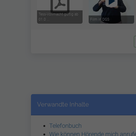
Tess-Vollmacht gültig ab
01.0 ...
Film in DGS
Verwandte Inhalte
Telefonbuch
Wie können Hörende mich anruf